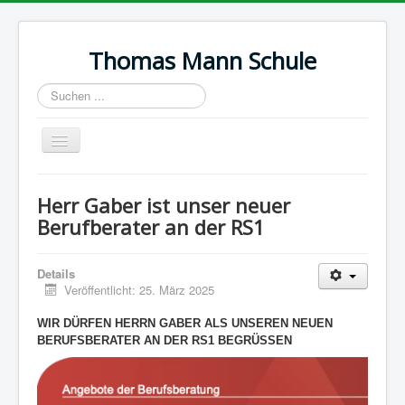
Thomas Mann Schule
Suchen
...
Navigation
an/aus
Start
Herr Gaber ist unser neuer
Termine
Berufberater an der RS1
Wir über uns
Details
Ausbildung
Veröffentlicht: 25. März 2025
Galerie
WIR DÜRFEN HERRN GABER ALS UNSEREN NEUEN
Impressum
BERUFSBERATER AN DER RS1 BEGRÜSSEN
Datenschutz
Kontakt