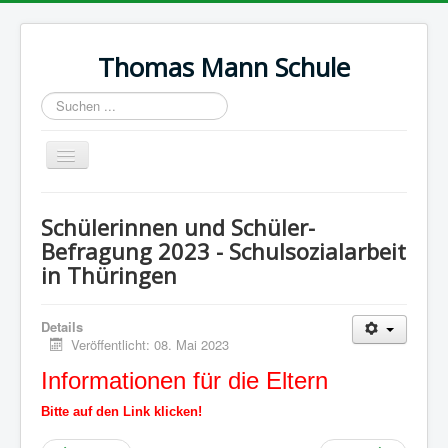
Thomas Mann Schule
Suchen
...
Navigation
an/aus
Start
Schülerinnen und Schüler-
Termine
Befragung 2023 - Schulsozialarbeit
in Thüringen
Wir über uns
Ausbildung
Details
Galerie
Veröffentlicht: 08. Mai 2023
Impressum
Informationen für die
Eltern
Datenschutz
Bitte auf den Link klicken!
Kontakt