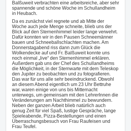
Balßuweit verbrachten eine arbeitsreiche, aber sehr
spannende und schöne Woche im Schullandheim
in Heubach.
Da es zunächst viel regnete und ab Mitte der
Woche auch jede Menge schneite, blieb uns der
Blick auf den Sternenhimmel leider lange verwehrt.
Dafür konnten wir in den Pausen Schneemänner
bauen und Schneeballschlachten machen. Am
Donnerstagabend riss dann zum Glück die
Wolkendecke auf und Fr. Balßuweit konnte uns
noch einmal „live“ den Sternenhimmel erklären.
Außerdem gab uns der Chef des Schullandheims
die Möglichkeit, in der Sternwarte mit dem Teleskop
den Jupiter zu beobachten und zu fotografieren.
Das war für uns alle sehr beeindruckend. Obwohl
an diesem Abend eigentlich um 23 Uhr Bettruhe
war, waren einige von uns bis Mitternacht
unterwegs, um gemeinsam mit den LehrerInnen die
Veränderungen am Nachthimmel zu bewundern.
Neben der ganzen Arbeit blieb natürlich auch
genug Zeit für viel Spaß, lustige Gespräche, lange
Spieleabende, Pizza-Bestellungen und einen
Überraschungsbesuch von Frau Raufeisen und
Frau Teufel.