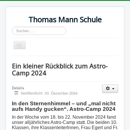
Thomas Mann Schule
Suchen
...
Navigation
an/aus
Start
Ein kleiner Rückblick zum Astro-
Termine
Camp 2024
Wir über uns
Details
Ausbildung
Veröffentlicht: 03. Dezember 2024
Galerie
In den Sternenhimmel – und „mal nicht
aufs Handy gucken“. Astro-Camp 2024
Impressum
In der Woche vom 18. bis 22. November 2024 fand
Datenschutz
unser alljährliches Astro-Camp statt. Die beiden 10.
Klassen, ihre KlassenleiterInnen, Frau Egert und Fr.
Kontakt