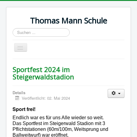
Thomas Mann Schule
Suchen
...
Navigation
an/aus
Start
Sportfest 2024 im
Termine
Steigerwaldstadion
Wir über uns
Details
Ausbildung
Veröffentlicht: 02. Mai 2024
Galerie
Sport frei!
Impressum
Endlich war es für uns Alle wieder so weit.
Das Sportfest im Steigerwald Stadion mit 3
Datenschutz
Pflichtstationen (60m/100m, Weitsprung und
Ballweitwurf) war eröffnet.
Kontakt