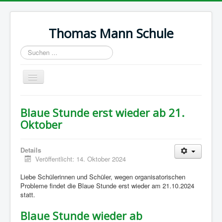
Thomas Mann Schule
Suchen
...
Navigation
an/aus
Start
Blaue Stunde erst wieder ab 21.
Termine
Oktober
Wir über uns
Details
Ausbildung
Veröffentlicht: 14. Oktober 2024
Galerie
Liebe Schülerinnen und Schüler, wegen organisatorischen
Probleme findet die Blaue Stunde erst wieder am 21.10.2024
Impressum
statt.
Datenschutz
Blaue Stunde wieder ab
Kontakt